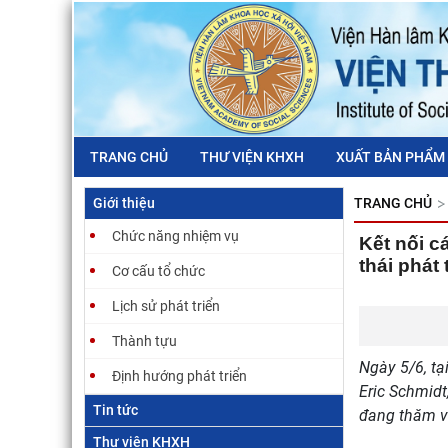
TRANG CHỦ
THƯ VIỆN KHXH
XUẤT BẢN PHẨM
Giới thiệu
TRANG CHỦ
Chức năng nhiệm vụ
Kết nối c
thái phát 
Cơ cấu tổ chức
Lịch sử phát triển
Thành tựu
Ngày 5/6, tạ
Định hướng phát triển
Eric Schmidt
Tin tức
đang thăm và
Thư viện KHXH