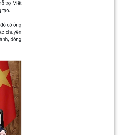
ỗ trợ Việt
 tạo.
 đó có ông
các chuyên
hành, đóng