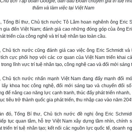
Chủ tịch Tập đoàn Google, dẫn đầu Đoàn chuyên gia trí tuệ nh
mới và mặt chính trụ sở EFEO,
Carreau, khánh thành năm 194
thăm và làm việc tại Việt Nam
Lý Thường Kiệt), Hà Nội
ếp, Tổng Bí thư, Chủ tịch nước Tô Lâm hoan nghênh ông Eric 
 gia đến Việt Nam; đánh giá cao những đóng góp của ông Er
hát triển của công nghệ và trí tuệ nhân tạo toàn cầu.
, Chủ tịch nước cũng đánh giá cao việc ông Eric Schmidt và
 tích cực phối hợp với các cơ quan của Việt Nam triển khai 
c trong lĩnh vực trí tuệ nhân tạo, công nghệ cao và đổi mới sáng 
ư, Chủ tịch nước nhấn mạnh Việt Nam đang đẩy mạnh đổi mớ
, lấy khoa học công nghệ, đổi mới sáng tạo và chuyển đổi s
ng để nâng cao năng lực cạnh tranh, thúc đẩy phát triển nhanh,
c tiêu trở thành quốc gia phát triển, thu nhập cao vào năm 204
hần đó, Tổng Bí thư, Chủ tịch nước đề nghị ông Eric Schmi
tiếp tục quan tâm, hỗ trợ Việt Nam xây dựng tầm nhìn, chính 
át triển trí tuệ nhân tạo; kết nối các nguồn lực quốc tế, doanh 