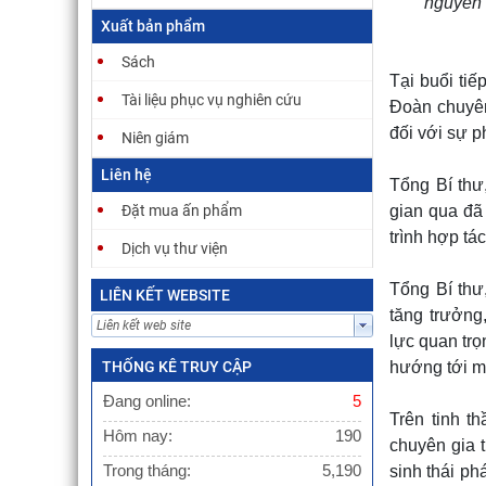
nguyên 
Xuất bản phẩm
Sách
Tại buổi ti
Tài liệu phục vụ nghiên cứu
Đoàn chuyên
đối với sự p
Niên giám
Liên hệ
Tổng Bí thư
Đặt mua ấn phẩm
gian qua đã
trình hợp tá
Dịch vụ thư viện
Tổng Bí th
LIÊN KẾT WEBSITE
tăng trưởng
lực quan trọ
THỐNG KÊ TRUY CẬP
hướng tới mụ
Đang online:
5
Trên tinh t
Hôm nay:
190
chuyên gia 
Trong tháng:
5,190
sinh thái ph