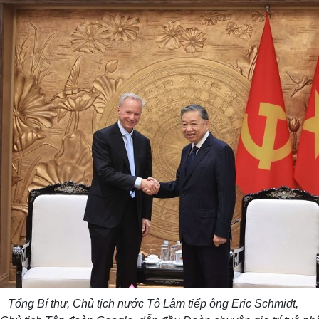
n (Angkor, Cambodge), tours à visages
e et du 3e étage Tượng 4 mặt ở tầng 2 và
ền Bayon (Angkor, Campuchia)
EO_CAM01617)
La nouvelle bibliothèque 
principale du siège de lEF
boulevard Carreau, inaugu
Tổng Bí thư, Chủ tịch nước Tô Lâm tiếp ông Eric Schmidt,
(actuelle rue Ly Thuong Kiet), 