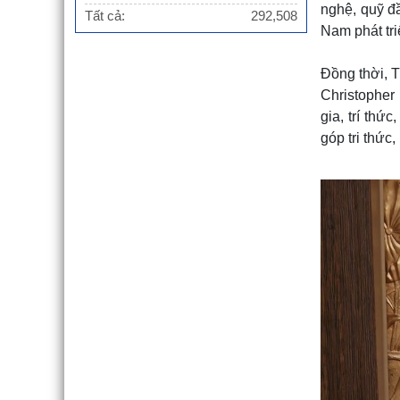
nghệ, quỹ đầ
Tất cả:
292,508
Nam phát tri
Đồng thời, T
Christopher
gia, trí th
góp tri thức