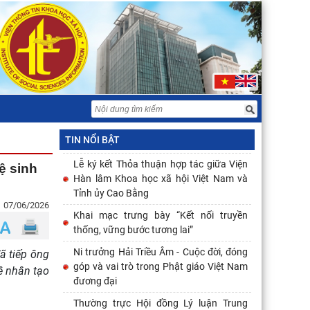
Đoàn công tác Học viện Chính trị Quốc
gia Hồ Chí Minh và Viện Hàn lâm Khoa
học xã hội Việt Nam chào
Hội thảo khoa học: Ni trưởng Hải Triều
Âm - Cuộc đời, đóng góp và vai trò trong
Phật giáo Việt Nam
Chủ tịch Viện Hàn lâm Khoa học xã hội
Việt Nam thăm và làm việc tại Viện Khoa
TIN NỔI BẬT
học Kinh tế và Xã hội
Lễ ký kết Thỏa thuận hợp tác giữa Viện
ệ sinh
Hàn lâm Khoa học xã hội Việt Nam và
Tỉnh ủy Cao Bằng
07/06/2026
Khai mạc trưng bày “Kết nối truyền
thống, vững bước tương lai”
Ni trưởng Hải Triều Âm - Cuộc đời, đóng
ã tiếp ông
góp và vai trò trong Phật giáo Việt Nam
ệ nhân tạo
đương đại
Thường trực Hội đồng Lý luận Trung