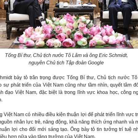
Tổng Bí thư, Chủ tịch nước Tô Lâm và ông Eric Schmidt,
nguyên Chủ tịch Tập đoàn Google
hmidt bày tỏ trân trọng được Tổng Bí thư, Chủ tịch nước Tô
o sự phát triển của Việt Nam cũng như tầm nhìn, quyết tâm đ
h đạo Việt Nam, đặc biệt là trong lĩnh vực khoa học, công n
o.
 Việt Nam có nhiều điều kiện thuận lợi để phát triển lĩnh vực t
 nguồn nhân lực trẻ, năng động, khả năng thích ứng nhanh và 
uận lợi cho đổi mới sáng tạo. Ông bày tỏ tin tưởng trí tuệ n
iều hơn nữa vào tăng trưởng của Việt Nam.