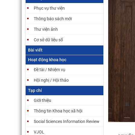
Phục vụ thư viện
Thông báo sách mới
Thư viện ảnh
Cơ sở dữ liệu số
Học Viện Viễn Đông Bác Cổ Pháp (Hà Nội),
Bayo
Bài viết
phòng Tư liệu ảnh và phòng Kĩ thuật ảnh
du 2
Hoạt động khoa học
École française d’Extrême-Orient (Hanoi),
3 đ
service photographique, et son laboratoire
(EF
Đề tài / Nhiệm vụ
Hội nghị / Hội thảo
Tạp chí
Giới thiệu
Thông tin Khoa học xã hội
Social Sciences Information Review
VJOL