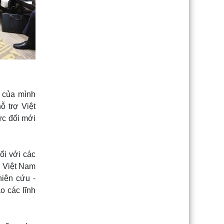
 của mình
ỗ trợ Việt
ực đổi mới
ổi với các
a Việt Nam
hiên cứu -
o các lĩnh