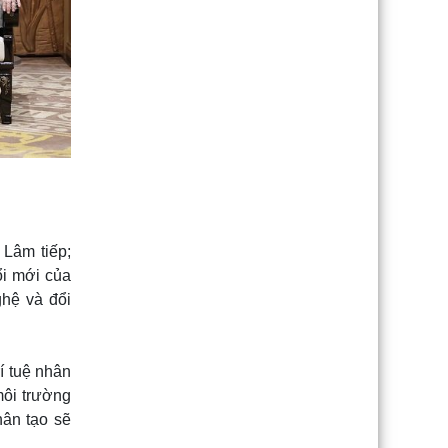
 Lâm tiếp;
ổi mới của
ghệ và đổi
rí tuệ nhân
môi trường
hân tạo sẽ