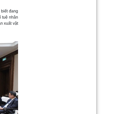
 biết đang
í tuệ nhân
n xuất vật