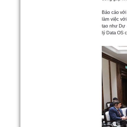
Báo cáo với 
làm việc với
tạo như Dự á
lý Data OS c