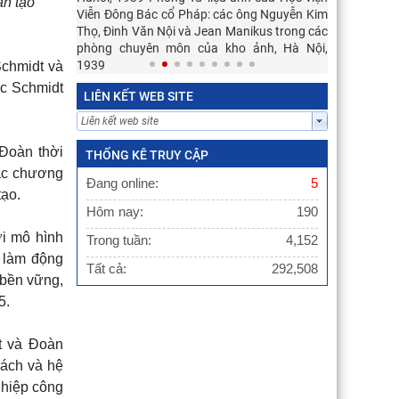
ân tạo
 số 26 đại lộ
Viễn Đông Bác cổ Pháp: các ông Nguyễn Kim
3 (nay là phố
Thọ, Đinh Văn Nội và Jean Manikus trong các
phòng chuyên môn của kho ảnh, Hà Nội,
1939
Schmidt và
ic Schmidt
LIÊN KẾT WEB SITE
 Đoàn thời
THỐNG KÊ TRUY CẬP
các chương
Đang online:
5
tạo.
Hôm nay:
190
i mô hình
Trong tuần:
4,152
ố làm động
Tất cả:
292,508
 bền vững,
5.
dt và Đoàn
sách và hệ
nghiệp công