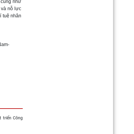
ỳ cũng như
 và nỗ lực
í tuệ nhân
 Nam-
 triển Công