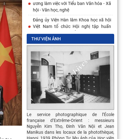
ương làm việc với Tiểu ban Văn hóa - Xã
hội - Văn học, nghệ
Đảng ủy Viện Hàn lâm Khoa học xã hội
Việt Nam tổ chức Hội nghị tập huấn
nghiệp vụ công tác kiểm
THƯ VIỆN ẢNH
M. Jean M
photographi
phụ trách Ph
Le service photographique de l’École
et la façade
française d’Extrême-Orient : messieurs
EO, au n° 26
Nguyễn Kim Thọ, Đinh Văn Nội et Jean
rée en 1943
Manikus dans les locaux de la photothèque,
Hanoi Thư viện
Hanoi, 1939 Phòng Tư liệu ảnh của Học viện