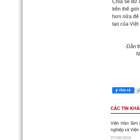
Chia sẻ dư 
trên thế giớ
hơn nữa để đ
tạo của Việt
-Dẫn t
N
Chia sẻ
CÁC TIN KH
Viện Hàn lâm 
nghiệp và Viện
07/08/2026