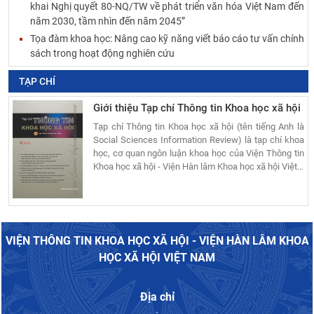
khai Nghị quyết 80-NQ/TW về phát triển văn hóa Việt Nam đến
năm 2030, tầm nhìn đến năm 2045”
Tọa đàm khoa học: Nâng cao kỹ năng viết báo cáo tư vấn chính
sách trong hoạt động nghiên cứu
TẠP CHÍ
Giới thiệu Tạp chí Thông tin Khoa học xã hội
Tạp chí Thông tin Khoa học xã hội (tên tiếng Anh là
Social Sciences Information Review) là tạp chí khoa
học, cơ quan ngôn luận khoa học của Viện Thông tin
Khoa học xã hội - Viện Hàn lâm Khoa học xã hội Việt
…
VIỆN THÔNG TIN KHOA HỌC XÃ HỘI - VIỆN HÀN LÂM KHOA
HỌC XÃ HỘI VIỆT NAM
Địa chỉ