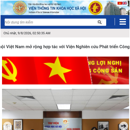
Chủ nhật, 9/8/2026, 02:50:35 AM
i Việt Nam mở rộng hợp tác với Viện Nghiên cứu Phát triển Công 
QUYẾT TÂM THỰC HIỆN THẮNG LỢI NGHỊ
QUYẾT ĐẠI HỘI XIV CỦA ĐẢNG CỘNG SẢN
VIỆT NAM