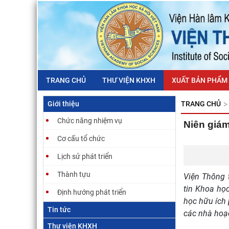
TRANG CHỦ
THƯ VIỆN KHXH
XUẤT BẢN PHẨM
Giới thiệu
TRANG CHỦ
Chức năng nhiệm vụ
Niên giám
Cơ cấu tổ chức
Lịch sử phát triển
Thành tựu
Viện Thông 
tin Khoa họ
Định hướng phát triển
học hữu ích 
Tin tức
các nhà hoạ
Thư viện KHXH