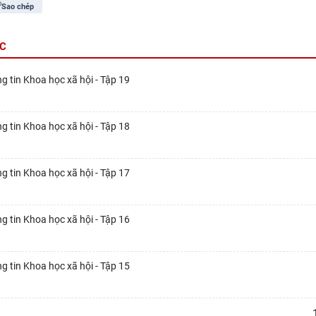
ới và mặt chính trụ sở EFEO, số 26 đại lộ
Sao chép
Viễn Đông Bác cổ Pháp: cá
arreau, khánh thành năm 1943 (nay là phố
Thọ, Đinh Văn Nội và Jean M
ý Thường Kiệt), Hà Nội
phòng chuyên môn của kh
ÁC
1939
g tin Khoa học xã hội - Tập 19
g tin Khoa học xã hội - Tập 18
g tin Khoa học xã hội - Tập 17
g tin Khoa học xã hội - Tập 16
g tin Khoa học xã hội - Tập 15