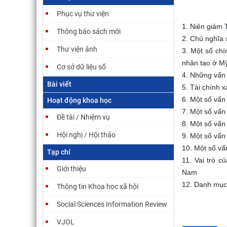
Phục vụ thư viện
1. Niên giám 
Thông báo sách mới
2. Chủ nghĩa 
Thư viện ảnh
3. Một số chí
nhân tạo ở M
Cơ sở dữ liệu số
4. Những vấn 
 Bác Cổ Pháp (Hà Nội),
Bayon (Angkor, Cambodge), tours à visages
Bài viết
5. Tài chính x
 và phòng Kĩ thuật ảnh
du 2e et du 3e étage Tượng 4 mặt ở tầng 2 và
6. Một số vấn
Hoạt động khoa học
Extrême-Orient (Hanoi),
3 đền Bayon (Angkor, Campuchia)
ue, et son laboratoire
(EFEO_CAM01617)
7. Một số vấn
Đề tài / Nhiệm vụ
8. Một số vấn
Hội nghị / Hội thảo
9. Một số vấn
10. Một số vấ
Tạp chí
11. Vai trò c
Giới thiệu
Nam
12. Danh mục
Thông tin Khoa học xã hội
L
p
Social Sciences Information Review
b
(
VJOL