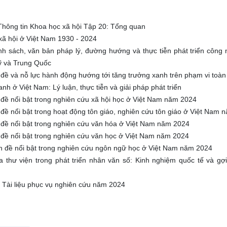
Thông tin Khoa học xã hội Tập 20: Tổng quan
xã hội ở Việt Nam 1930 - 2024
nh sách, văn bản pháp lý, đường hướng và thực tiễn phát triển công n
ỹ và Trung Quốc
đề và nỗ lực hành động hướng tới tăng trưởng xanh trên phạm vi toàn
anh ở Việt Nam: Lý luận, thực tiễn và giải pháp phát triển
 đề nổi bật trong nghiên cứu xã hội học ở Việt Nam năm 2024
 đề nổi bật trong hoạt động tôn giáo, nghiên cứu tôn giáo ở Việt Nam
 đề nổi bật trong nghiên cứu văn hóa ở Việt Nam năm 2024
 đề nổi bật trong nghiên cứu văn học ở Việt Nam năm 2024
n đề nổi bật trong nghiên cứu ngôn ngữ học ở Việt Nam năm 2024
ủa thư viện trong phát triển nhân văn số: Kinh nghiệm quốc tế và gợi
 Tài liệu phục vụ nghiên cứu năm 2024
Le service photographi
a nouvelle bibliothèque et la façade
française d’Extrême-Ori
rincipale du siège de lEFEO, au n° 26
Nguyễn Kim Thọ, Đinh V
oulevard Carreau, inaugurée en 1943
Manikus dans les locaux de
actuelle rue Ly Thuong Kiet), Hanoi Thư viện
Hanoi, 1939 Phòng Tư liệu 