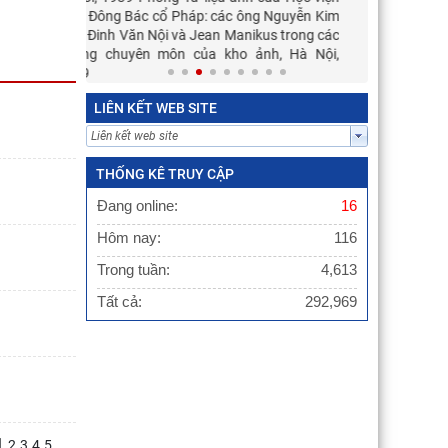
Việt Nam tổ chức Hội nghị tập huấn
c ông Nguyễn Kim
nghiệp vụ công tác kiểm
anikus trong các
o ảnh, Hà Nội,
LIÊN KẾT WEB SITE
THỐNG KÊ TRUY CẬP
Đang online:
16
Hôm nay:
116
Trong tuần:
4,613
Tất cả:
292,969
1
2
3
4
5
...