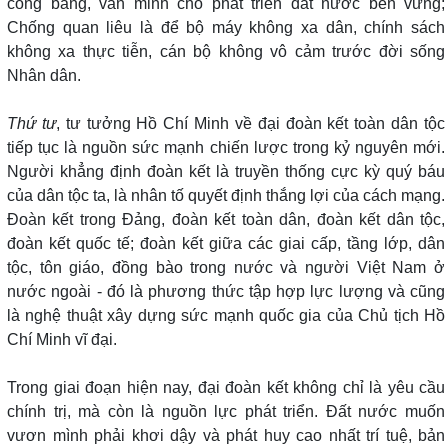
công bằng, văn minh cho phát triển đất nước bền vững;
Chống quan liêu là để bộ máy không xa dân, chính sách
không xa thực tiễn, cán bộ không vô cảm trước đời sống
Nhân dân.
Thứ tư
, tư tưởng Hồ Chí Minh về đại đoàn kết toàn dân tộc
tiếp tục là nguồn sức mạnh chiến lược trong kỷ nguyên mới.
Người khẳng định đoàn kết là truyền thống cực kỳ quý báu
của dân tộc ta, là nhân tố quyết định thắng lợi của cách mạng.
Đoàn kết trong Đảng, đoàn kết toàn dân, đoàn kết dân tộc,
đoàn kết quốc tế; đoàn kết giữa các giai cấp, tầng lớp, dân
tộc, tôn giáo, đồng bào trong nước và người Việt Nam ở
nước ngoài - đó là phương thức tập hợp lực lượng và cũng
là nghệ thuật xây dựng sức mạnh quốc gia của Chủ tịch Hồ
Chí Minh vĩ đại.
Trong giai đoạn hiện nay, đại đoàn kết không chỉ là yêu cầu
chính trị, mà còn là nguồn lực phát triển. Đất nước muốn
vươn mình phải khơi dậy và phát huy cao nhất trí tuệ, bản