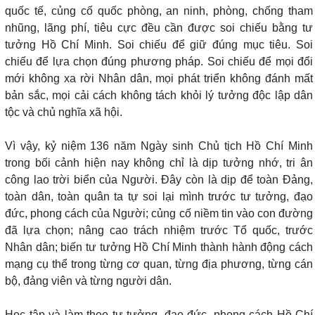
quốc tế, củng cố quốc phòng, an ninh, phòng, chống tham
nhũng, lãng phí, tiêu cực đều cần được soi chiếu bằng tư
tưởng Hồ Chí Minh. Soi chiếu để giữ đúng mục tiêu. Soi
chiếu để lựa chọn đúng phương pháp. Soi chiếu để mọi đổi
mới không xa rời Nhân dân, mọi phát triển không đánh mất
bản sắc, mọi cải cách không tách khỏi lý tưởng độc lập dân
tộc và chủ nghĩa xã hội.
Vì vậy, kỷ niệm 136 năm Ngày sinh Chủ tịch Hồ Chí Minh
trong bối cảnh hiện nay không chỉ là dịp tưởng nhớ, tri ân
công lao trời biển của Người. Đây còn là dịp để toàn Đảng,
toàn dân, toàn quân ta tự soi lại mình trước tư tưởng, đạo
đức, phong cách của Người; củng cố niềm tin vào con đường
đã lựa chọn; nâng cao trách nhiệm trước Tổ quốc, trước
Nhân dân; biến tư tưởng Hồ Chí Minh thành hành động cách
mạng cụ thể trong từng cơ quan, từng địa phương, từng cán
bộ, đảng viên và từng người dân.
Học tập và làm theo tư tưởng, đạo đức, phong cách Hồ Chí