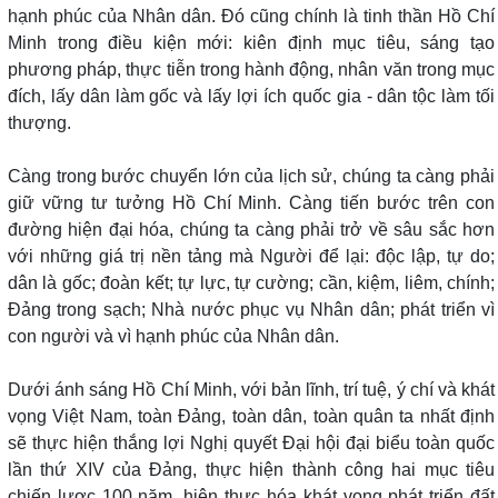
hạnh phúc của Nhân dân. Đó cũng chính là tinh thần Hồ Chí
Minh trong điều kiện mới: kiên định mục tiêu, sáng tạo
phương pháp, thực tiễn trong hành động, nhân văn trong mục
đích, lấy dân làm gốc và lấy lợi ích quốc gia - dân tộc làm tối
thượng.
Càng trong bước chuyển lớn của lịch sử, chúng ta càng phải
giữ vững tư tưởng Hồ Chí Minh. Càng tiến bước trên con
đường hiện đại hóa, chúng ta càng phải trở về sâu sắc hơn
với những giá trị nền tảng mà Người để lại: độc lập, tự do;
dân là gốc; đoàn kết; tự lực, tự cường; cần, kiệm, liêm, chính;
Đảng trong sạch; Nhà nước phục vụ Nhân dân; phát triển vì
con người và vì hạnh phúc của Nhân dân.
Dưới ánh sáng Hồ Chí Minh, với bản lĩnh, trí tuệ, ý chí và khát
vọng Việt Nam, toàn Đảng, toàn dân, toàn quân ta nhất định
sẽ thực hiện thắng lợi Nghị quyết Đại hội đại biểu toàn quốc
lần thứ XIV của Đảng, thực hiện thành công hai mục tiêu
chiến lược 100 năm, hiện thực hóa khát vọng phát triển đất