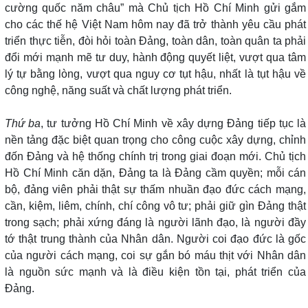
cường quốc năm châu” mà Chủ tịch Hồ Chí Minh gửi gắm
cho các thế hệ Việt Nam hôm nay đã trở thành yêu cầu phát
triển thực tiễn, đòi hỏi toàn Đảng, toàn dân, toàn quân ta phải
đổi mới mạnh mẽ tư duy, hành động quyết liệt, vượt qua tâm
lý tự bằng lòng, vượt qua nguy cơ tụt hậu, nhất là tụt hậu về
công nghệ, năng suất và chất lượng phát triển.
Thứ ba
, tư tưởng Hồ Chí Minh về xây dựng Đảng tiếp tục là
nền tảng đặc biệt quan trọng cho công cuộc xây dựng, chỉnh
đốn Đảng và hệ thống chính trị trong giai đoạn mới. Chủ tịch
Hồ Chí Minh căn dặn, Đảng ta là Đảng cầm quyền; mỗi cán
bộ, đảng viên phải thật sự thấm nhuần đạo đức cách mạng,
cần, kiệm, liêm, chính, chí công vô tư; phải giữ gìn Đảng thật
trong sạch; phải xứng đáng là người lãnh đạo, là người đầy
tớ thật trung thành của Nhân dân. Người coi đạo đức là gốc
của người cách mạng, coi sự gắn bó máu thịt với Nhân dân
là nguồn sức mạnh và là điều kiện tồn tại, phát triển của
Đảng.