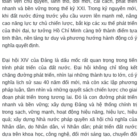
toàn vẹn chủ quyền, lãnh thổ, đổi mới, cải cách, phát triển
nhanh và bền vững trong thế kỷ XXI. Trong kỷ nguyên mới,
khi đất nước đứng trước yêu cầu vươn lên mạnh mẽ, nâng
cao năng lực tự chủ chiến lược, bắt kịp các xu thế phát triển
của thời đại, tư tưởng Hồ Chí Minh càng trở thành điểm tựa
tinh thần, nền tảng tư duy và phương hướng hành động có ý
nghĩa quyết định.
Đại hội XIV của Đảng là dấu mốc rất quan trọng trong tiến
trình phát triển của đất nước. Đại hội không chỉ tổng kết
chặng đường phát triển, nhìn lại những thành tựu to lớn, có ý
nghĩa lịch sử sau 40 năm đổi mới, mà còn xác lập phương
pháp luận, tầm nhìn và những quyết sách chiến lược cho giai
đoạn phát triển trong tương lai. Đó là con đường phát triển
nhanh và bền vững; xây dựng Đảng và hệ thống chính trị
trong sạch, vững mạnh, hoạt động hiệu năng, hiệu lực, hiệu
quả; xây dựng Nhà nước pháp quyền xã hội chủ nghĩa của
Nhân dân, do Nhân dân, vì Nhân dân; phát triển đất nước
dựa trên khoa học, công nghệ, đổi mới sáng tạo, chuyển đổi