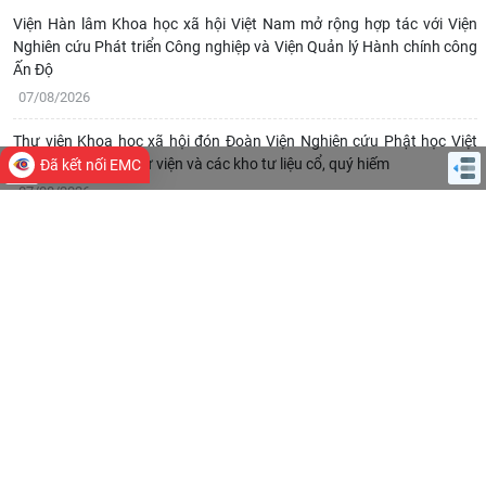
Viện Hàn lâm Khoa học xã hội Việt Nam mở rộng hợp tác với Viện
Nghiên cứu Phát triển Công nghiệp và Viện Quản lý Hành chính công
Ấn Độ
07/08/2026
Thư viện Khoa học xã hội đón Đoàn Viện Nghiên cứu Phật học Việt
Nam thăm quan Thư viện và các kho tư liệu cổ, quý hiếm
Đã kết nối EMC
07/08/2026
Đoàn công tác Học viện Chính trị Quốc gia Hồ Chí Minh và Viện Hàn
lâm Khoa học xã hội Việt Nam chào xã giao Lãnh đạo Đảng, Nhà
nước CHDCND Lào
06/08/2026
Chủ tịch Viện Hàn lâm Khoa học xã hội Việt Nam thăm và làm việc tại
Viện Khoa học Kinh tế và Xã hội Quốc gia Lào
04/08/2026
Lễ ký kết Thỏa thuận hợp tác giữa Viện Hàn lâm Khoa học xã hội Việt
Nam và Tỉnh ủy Cao Bằng