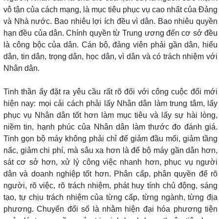
vô tận của cách mạng, là mục tiêu phục vụ cao nhất của Đảng
và Nhà nước. Bao nhiêu lợi ích đều vì dân. Bao nhiêu quyền
hạn đều của dân. Chính quyền từ Trung ương đến cơ sở đều
là công bộc của dân. Cán bộ, đảng viên phải gần dân, hiểu
dân, tin dân, trọng dân, học dân, vì dân và có trách nhiệm với
Nhân dân.
Tinh thần ấy đặt ra yêu cầu rất rõ đối với công cuộc đổi mới
hiện nay: mọi cải cách phải lấy Nhân dân làm trung tâm, lấy
phục vụ Nhân dân tốt hơn làm mục tiêu và lấy sự hài lòng,
niềm tin, hạnh phúc của Nhân dân làm thước đo đánh giá.
Tinh gọn bộ máy không phải chỉ để giảm đầu mối, giảm tầng
nấc, giảm chi phí, mà sâu xa hơn là để bộ máy gần dân hơn,
sát cơ sở hơn, xử lý công việc nhanh hơn, phục vụ người
dân và doanh nghiệp tốt hơn. Phân cấp, phân quyền để rõ
người, rõ việc, rõ trách nhiệm, phát huy tính chủ động, sáng
tạo, tự chịu trách nhiệm của từng cấp, từng ngành, từng địa
phương. Chuyển đổi số là nhằm hiện đại hóa phương tiện