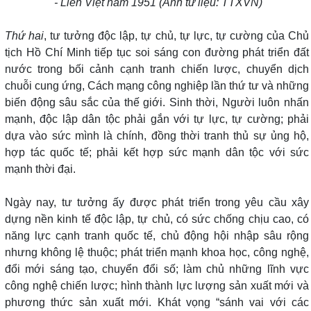
- Liên Việt năm 1951 (Ảnh tư liệu: TTXVN)
Thứ hai
, tư tưởng độc lập, tự chủ, tự lực, tự cường của Chủ
tịch Hồ Chí Minh tiếp tục soi sáng con đường phát triển đất
nước trong bối cảnh cạnh tranh chiến lược, chuyển dịch
chuỗi cung ứng, Cách mạng công nghiệp lần thứ tư và những
biến động sâu sắc của thế giới. Sinh thời, Người luôn nhấn
mạnh, độc lập dân tộc phải gắn với tự lực, tự cường; phải
dựa vào sức mình là chính, đồng thời tranh thủ sự ủng hộ,
hợp tác quốc tế; phải kết hợp sức mạnh dân tộc với sức
mạnh thời đại.
Ngày nay, tư tưởng ấy được phát triển trong yêu cầu xây
dựng nền kinh tế độc lập, tự chủ, có sức chống chịu cao, có
năng lực cạnh tranh quốc tế, chủ động hội nhập sâu rộng
nhưng không lệ thuộc; phát triển mạnh khoa học, công nghệ,
đổi mới sáng tạo, chuyển đổi số; làm chủ những lĩnh vực
công nghệ chiến lược; hình thành lực lượng sản xuất mới và
phương thức sản xuất mới. Khát vọng “sánh vai với các