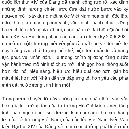
quốc lần thứ XIV của Đảng đã thành công rực rỡ, xác định
những định hướng chiến lược đưa đất nước bước vào kỷ
nguyên mới, xây dựng một nước Việt Nam hoà bình, độc lập,
dân chủ, giàu mạnh, phồn vinh, văn minh, hạnh phúc, vững
bước đi lên chủ nghĩa xã hội; cuộc bầu cử đại biểu Quốc hội
khóa XVI và Hội đồng nhân dân các cấp nhiệm kỳ 2026-2031
đã mở ra một chương mới với yêu cầu rất cao về đổi mới tư
duy, nâng cao chất lượng thể chế, hiệu lực quản trị và năng
lực phục vụ Nhân dân. Hệ thống chính trị đang từng bước
vận hành theo mô hình tổ chức mới, tinh gọn hơn, thông suốt
hơn, đòi hỏi hiệu năng, hiệu lực, hiệu quả cao hơn, gắn bó
mật thiết hơn với Nhân dân và đáp ứng tốt hơn yêu cầu phát
triển đất nước trong tình hình mới.
Trong bước chuyển lớn ấy, chúng ta càng nhận thức sâu sắc
hơn giá trị trường tồn của tư tưởng Hồ Chí Minh - nền tảng
tinh thần, ngọn đuốc soi đường, kim chỉ nam cho mọi thắng
lợi của cách mạng Việt Nam, của dân tộc Việt Nam. Nếu Văn
kiện Đại hội XIV của Đảng xác định con đường phát triển mới