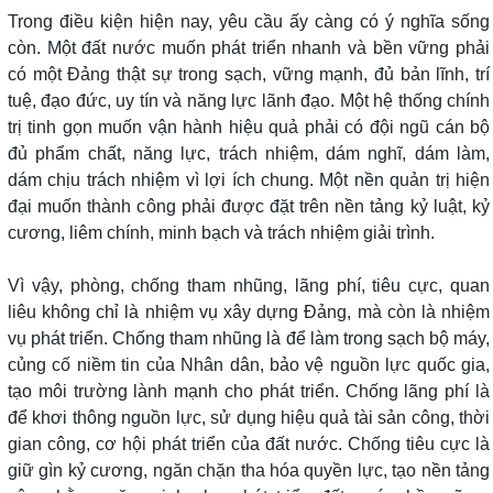
Trong điều kiện hiện nay, yêu cầu ấy càng có ý nghĩa sống
còn. Một đất nước muốn phát triển nhanh và bền vững phải
có một Đảng thật sự trong sạch, vững mạnh, đủ bản lĩnh, trí
tuệ, đạo đức, uy tín và năng lực lãnh đạo. Một hệ thống chính
trị tinh gọn muốn vận hành hiệu quả phải có đội ngũ cán bộ
đủ phẩm chất, năng lực, trách nhiệm, dám nghĩ, dám làm,
dám chịu trách nhiệm vì lợi ích chung. Một nền quản trị hiện
đại muốn thành công phải được đặt trên nền tảng kỷ luật, kỷ
cương, liêm chính, minh bạch và trách nhiệm giải trình.
Vì vậy, phòng, chống tham nhũng, lãng phí, tiêu cực, quan
liêu không chỉ là nhiệm vụ xây dựng Đảng, mà còn là nhiệm
vụ phát triển. Chống tham nhũng là để làm trong sạch bộ máy,
củng cố niềm tin của Nhân dân, bảo vệ nguồn lực quốc gia,
tạo môi trường lành mạnh cho phát triển. Chống lãng phí là
để khơi thông nguồn lực, sử dụng hiệu quả tài sản công, thời
gian công, cơ hội phát triển của đất nước. Chống tiêu cực là
giữ gìn kỷ cương, ngăn chặn tha hóa quyền lực, tạo nền tảng