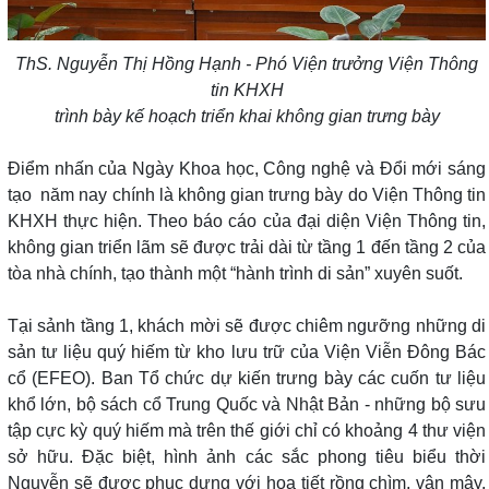
ThS. Nguyễn Thị Hồng Hạnh - Phó Viện trưởng Viện Thông
tin
KHXH
trình bày kế hoạch triển khai không gian trưng bày
Điểm nhấn của Ngày Khoa học, Công nghệ và Đổi mới sáng
tạo năm nay chính là không gian trưng bày do Viện Thông tin
KHXH thực hiện. Theo báo cáo của đại diện Viện Thông tin,
không gian triển lãm sẽ được trải dài từ tầng 1 đến tầng 2 của
tòa nhà chính, tạo thành một “hành trình di sản” xuyên suốt.
Tại sảnh tầng 1, khách mời sẽ được chiêm ngưỡng những di
sản tư liệu quý hiếm từ kho lưu trữ của Viện Viễn Đông Bác
cổ (EFEO). Ban Tổ chức dự kiến trưng bày các cuốn tư liệu
khổ lớn, bộ sách cổ Trung Quốc và Nhật Bản - những bộ sưu
tập cực kỳ quý hiếm mà trên thế giới chỉ có khoảng 4 thư viện
sở hữu. Đặc biệt, hình ảnh các sắc phong tiêu biểu thời
Nguyễn sẽ được phục dựng với họa tiết rồng chìm, vân mây,