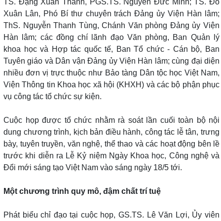
TS. Đặng Xuân Thanh, PGS.TS. Nguyễn Đức Minh; TS. Đỗ
Xuân Lân, Phó Bí thư chuyên trách Đảng ủy Viện Hàn lâm;
ThS. Nguyễn Thanh Tùng, Chánh Văn phòng Đảng ủy Viện
Hàn lâm; các đồng chí lãnh đạo Văn phòng, Ban Quản lý
khoa học và Hợp tác quốc tế, Ban Tổ chức - Cán bộ, Ban
Tuyên giáo và Dân vận Đảng ủy Viện Hàn lâm; cùng đại diện
nhiều đơn vị trực thuộc như Bảo tàng Dân tộc học Việt Nam,
Viện Thông tin Khoa học xã hội (KHXH) và các bộ phận phục
vụ công tác tổ chức sự kiện.
Cuộc họp được tổ chức nhằm rà soát lần cuối toàn bộ nội
dung chương trình, kịch bản điều hành, công tác lễ tân, trưng
bày, tuyên truyền, văn nghệ, thể thao và các hoạt động bên lề
trước khi diễn ra Lễ Kỷ niệm Ngày Khoa học, Công nghệ và
Đổi mới sáng tạo Việt Nam vào sáng ngày 18/5 tới.
Một chương trình quy mô, đậm chất trí tuệ
Phát biểu chỉ đạo tại cuộc họp, GS.TS. Lê Văn Lợi, Ủy viên