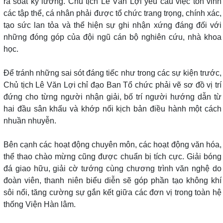
rà soát kỹ lưỡng. Chủ tịch Lê Văn Lợi yêu cầu việc tôn vinh
các tập thể, cá nhân phải được tổ chức trang trọng, chính xác,
tạo sức lan tỏa và thể hiện sự ghi nhận xứng đáng đối với
những đóng góp của đội ngũ cán bộ nghiên cứu, nhà khoa
học.
Để tránh những sai sót đáng tiếc như trong các sự kiện trước,
Chủ tịch Lê Văn Lợi chỉ đạo Ban Tổ chức phải vẽ sơ đồ vị trí
đứng cho từng người nhận giải, bố trí người hướng dẫn từ
hai đầu sân khấu và khớp nối kịch bản điều hành một cách
nhuần nhuyễn.
Bên cạnh các hoạt động chuyên môn, các hoạt động văn hóa,
thể thao chào mừng cũng được chuẩn bị tích cực. Giải bóng
đá giao hữu, giải cờ tướng cùng chương trình văn nghệ do
đoàn viên, thanh niên biểu diễn sẽ góp phần tạo không khí
sôi nổi, tăng cường sự gắn kết giữa các đơn vị trong toàn hệ
thống Viện Hàn lâm.