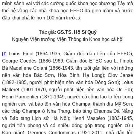
mình sánh vai với các cường quốc khoa học phương Tây mà
thế hệ vàng các nhà khoa học EFEO đã gieo mầm và bước
đầu khai phá từ hơn 100 năm trước./.
Tác giả:
GS.TS. Hồ Sĩ Quý
Nguyên Viện trưởng Viện Thông tin Khoa học xã hội
Loius Finot (1864-1935, Giám đốc đầu tiên của EFEO);
[1]
George Coedés (1886-1969, Giám đốc EFEO sau L. Finot);
Bà Madeliene Colani (1866-1943, tên tuổi gắn liền với những
nền văn hóa Bắc Sơn, Hòa Bình, Hạ Long); Olov Jansé
(1892-1985, người phát hiện nền văn hóa Đông Sơn); Loius
Malleret (1901-1970, người phát hiện nền văn hóa Óc Eo);
Henri Parmentier (1871-1949, người có công lao to lớn trong
nghiên cứu và bảo tồn văn hóa Champa, thánh địa Mỹ Sơn,
các tháp Champa ở Nha Trang, bảo tàng Champa Đà Nẵng
và Bảo tàng Lịch sử Hà Nội); Henri Maspéro (1883-1945,
người tiên phong và có nhiều đóng góp trong nghiên cứu
Đạo giáo); Georges Condominas (1921-2011, nhà dân tộc