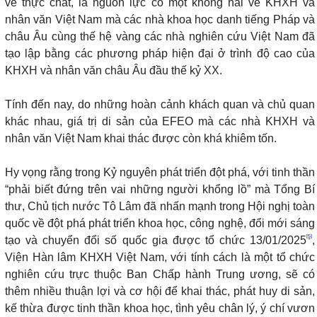
về thực chất, là nguồn lực có một không hai về KHXH và
nhân văn Việt Nam mà các nhà khoa học danh tiếng Pháp và
châu Âu cùng thế hệ vàng các nhà nghiên cứu Việt Nam đã
tạo lập bằng các phương pháp hiện đại ở trình độ cao của
KHXH và nhân văn châu Âu đầu thế kỷ XX.
Tính đến nay, do những hoàn cảnh khách quan và chủ quan
khác nhau, giá trị di sản của EFEO mà các nhà KHXH và
nhân văn Việt Nam khai thác được còn khá khiêm tốn.
Hy vọng rằng trong Kỷ nguyên phát triển đột phá, với tinh thần
“phải biết đứng trên vai những người khổng lồ” mà Tổng Bí
thư, Chủ tịch nước Tô Lâm đã nhấn mạnh trong Hội nghị toàn
quốc về đột phá phát triển khoa học, công nghệ, đổi mới sáng
[5]
tạo và chuyển đổi số quốc gia được tổ chức 13/01/2025
,
Viện Hàn lâm KHXH Việt Nam, với tính cách là một tổ chức
nghiên cứu trực thuộc Ban Chấp hành Trung ương, sẽ có
thêm nhiều thuận lợi và cơ hội để khai thác, phát huy di sản,
kế thừa được tinh thần khoa học, tình yêu chân lý, ý chí vươn