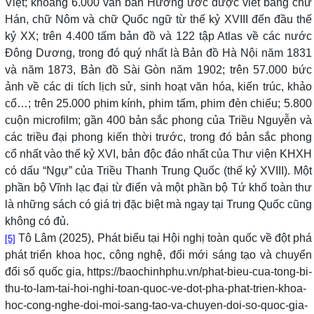
Việt; khoảng 6.000 văn bản Hương ước được viết bằng chữ
Hán, chữ Nôm và chữ Quốc ngữ từ thế kỷ XVIII đến đầu thế
kỷ XX; trên 4.400 tấm bản đồ và 122 tập Atlas về các nước
Đông Dương, trong đó quý nhất là Bản đồ Hà Nội năm 1831
và năm 1873, Bản đồ Sài Gòn năm 1902; trên 57.000 bức
ảnh về các di tích lịch sử, sinh hoạt văn hóa, kiến trúc, khảo
cổ…; trên 25.000 phim kính, phim tấm, phim đèn chiếu; 5.800
cuộn microfilm; gần 400 bản sắc phong của Triều Nguyễn và
các triều đại phong kiến thời trước, trong đó bản sắc phong
cổ nhất vào thế kỷ XVI, bản độc đáo nhất của Thư viện KHXH
có dấu “Ngự” của Triều Thanh Trung Quốc (thế kỷ XVIII). Một
phần bộ Vĩnh lạc đại từ điển và một phần bộ Tứ khố toàn thư
là những sách có giá trị đặc biệt mà ngay tại Trung Quốc cũng
không có đủ.
Tô Lâm (2025), Phát biểu tại
Hội nghị toàn quốc về đột phá
[5]
phát triển khoa học, công nghệ, đổi mới sáng tạo và chuyển
đổi số quốc gia
, https://baochinhphu.vn/phat-bieu-cua-tong-bi-
thu-to-lam-tai-hoi-nghi-toan-quoc-ve-dot-pha-phat-trien-khoa-
hoc-cong-nghe-doi-moi-sang-tao-va-chuyen-doi-so-quoc-gia-