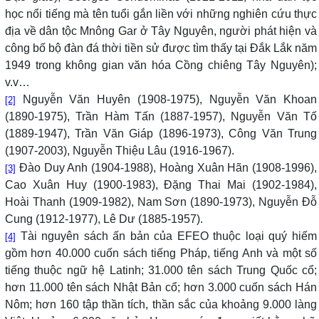
học nổi tiếng mà tên tuổi gắn liền với những nghiên cứu thực
địa về dân tộc Mnông Gar ở Tây Nguyên, người phát hiện và
công bố bộ đàn đá thời tiền sử được tìm thấy tại Đắk Lắk năm
1949 trong không gian văn hóa Cồng chiêng Tây Nguyên);
v.v…
Nguyễn Văn Huyên (1908-1975), Nguyễn Văn Khoan
[2]
(1890-1975), Trần Hàm Tấn (1887-1957), Nguyễn Văn Tố
(1889-1947), Trần Văn Giáp (1896-1973), Công Văn Trung
(1907-2003), Nguyễn Thiệu Lâu (1916-1967).
Đào Duy Anh (1904-1988), Hoàng Xuân Hãn (1908-1996),
[3]
Cao Xuân Huy (1900-1983), Đặng Thai Mai (1902-1984),
Hoài Thanh (1909-1982), Nam Sơn (1890-1973), Nguyễn Đỗ
Cung (1912-1977), Lê Dư (1885-1957).
Tài nguyên sách ấn bản của EFEO thuộc loại quý hiếm
[4]
gồm hơn 40.000 cuốn sách tiếng Pháp, tiếng Anh và một số
tiếng thuộc ngữ hệ Latinh; 31.000 tên sách Trung Quốc cổ;
hơn 11.000 tên sách Nhật Bản cổ; hơn 3.000 cuốn sách Hán
Nôm; hơn 160 tập thần tích, thần sắc của khoảng 9.000 làng