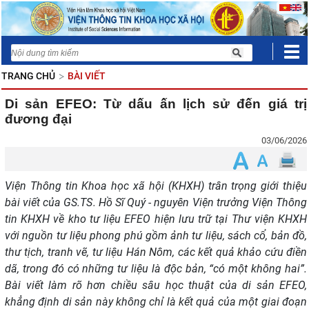
TRANG CHỦ
BÀI VIẾT
Di sản EFEO: Từ dấu ấn lịch sử đến giá trị
đương đại
03/06/2026
Viện Thông tin Khoa học xã hội (KHXH) trân trọng giới thiệu
bài viết của GS.TS. Hồ Sĩ Quý - nguyên Viện trưởng Viện Thông
tin KHXH về kho tư liệu EFEO hiện lưu trữ tại Thư viện KHXH
với nguồn tư liệu phong phú gồm ảnh tư liệu, sách cổ, bản đồ,
thư tịch, tranh vẽ, tư liệu Hán Nôm, các kết quả khảo cứu điền
dã, trong đó có những tư liệu là độc bản, “có một không hai”.
Bài viết làm rõ hơn chiều sâu học thuật của di sản EFEO,
khẳng định di sản này không chỉ là kết quả của một giai đoạn