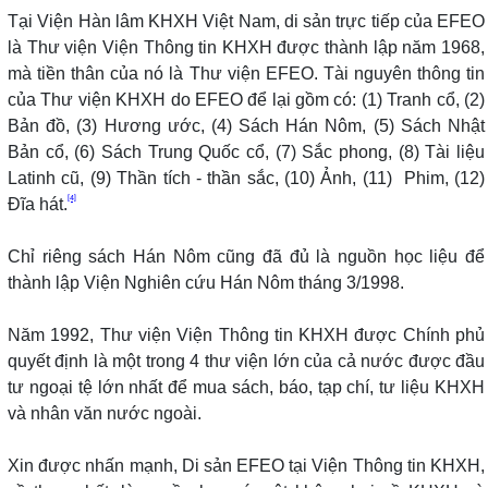
Tại Viện Hàn lâm KHXH Việt Nam, di sản trực tiếp của EFEO
là Thư viện Viện Thông tin KHXH được thành lập năm 1968,
mà tiền thân của nó là Thư viện EFEO. Tài nguyên thông tin
của Thư viện KHXH do EFEO để lại gồm có: (1) Tranh cổ, (2)
Bản đồ, (3) Hương ước, (4) Sách Hán Nôm, (5) Sách Nhật
Bản cổ, (6) Sách Trung Quốc cổ, (7) Sắc phong, (8) Tài liệu
Latinh cũ, (9) Thần tích - thần sắc, (10) Ảnh, (11) Phim, (12)
[4]
Đĩa hát.
Chỉ riêng sách Hán Nôm cũng đã đủ là nguồn học liệu để
thành lập Viện Nghiên cứu Hán Nôm tháng 3/1998.
Năm 1992, Thư viện Viện Thông tin KHXH được Chính phủ
quyết định là một trong 4 thư viện lớn của cả nước được đầu
tư ngoại tệ lớn nhất để mua sách, báo, tạp chí, tư liệu KHXH
và nhân văn nước ngoài.
Xin được nhấn mạnh, Di sản EFEO tại Viện Thông tin KHXH,