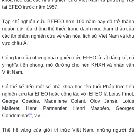
tại EFEO trước năm 1957.
Tạp chí nghiên cứu BEFEO hơn 100 năm nay đã trở thành
nguồn dữ liệu không thể thiếu trong danh mục tham khảo của
các ấn phẩm nghiên cứu về văn hóa, lịch sử Việt Nam và khu
vực châu Á.
Công lao của những nhà nghiên cứu EFEO là rất đáng kể, có
ý nghĩa tiên phong, mở đường cho nền KHXH và nhân văn
Việt Nam.
Có thể kể đến một số nhà khoa học tên tuổi Pháp trực tiếp
nghiên cứu tại EFEO hoặc cộng tác với EFEO là Loius Finot,
George Coedés, Madeliene Colani, Olov Jansé, Loius
Malleret, Henri Parmentier, Henri Maspéro, Georges
[1]
Condominas
, v.v…
Thế hệ vàng của giới trí thức Việt Nam, những người đã