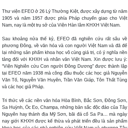
Thư viện EFEO ở 26 Lý Thường Kiệt, được xây dựng từ năm
1905 và năm 1957 được phía Pháp chuyển giao cho Việt
Nam, nay là một trụ sở của Viện Hàn lâm KHXH Việt Nam.
Sau khoảng nửa thế kỷ, EFEO đã nghiên cứu rất sâu về
phương Đông, về văn hóa và con người Việt Nam và đã để
lại những sản phẩm khoa học vô cùng giá trị, có ý nghĩa nền
tảng đối với KHXH và nhân văn Việt Nam. Xin được lưu ý:
“Viện Nghiên cứu Con người Đông Dương” được thành lập
tại EFEO năm 1938 mà công đầu thuộc các học giả Nguyễn
Văn Tố, Nguyễn Văn Huyên, Trần Văn Giáp, Tôn Thất Tùng
và các học giả Pháp.
Tri thức về các nền văn hóa Hòa Bình, Bắc Sơn, Đông Sơn,
Sa Huỳnh, Óc Eo, Champa, những bản sắc độc đáo của Tây
Nguyên hay thánh địa Mỹ Sơn, bãi đá cổ Sa Pa… mà ngày
nay giới KHXH được kế thừa và phát triển đều là sản phẩm
khoa học của các nhà nghiên cứu Việt Nam và phương Tây