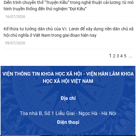
Diễn trình chuyển thể “Truyện Kiều” trong nghệ thuật cải lương: từ mô
hình truyền thống đến thử nghiệm “Đợi Kiều”
16/07/2026
Kế thừa tư tưởng dân chủ của V.I. Lenin để xây dựng nền dân chủ xã
hội chủ nghĩa ở Việt Nam trong giai đoạn hiện nay
09/07/2026
1
2
3
4
5
...
VIỆN THÔNG TIN KHOA HỌC XÃ HỘI - VIỆN HÀN LÂM KHOA
HỌC XÃ HỘI VIỆT NAM
Địa chỉ
:
Tòa nhà B, Số 1 Liễu Giai - Ngọc Hà - Hà Nội
Điện thoại
: