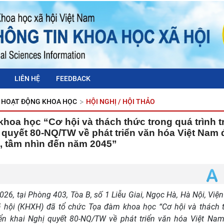
LIÊN HỆ
FEEDBACK
HOẠT ĐỘNG KHOA HỌC
HỘI NGHỊ / HỘI THẢO
hoa học “Cơ hội và thách thức trong quá trình t
 quyết 80-NQ/TW về phát triển văn hóa Việt Nam
, tầm nhìn đến năm 2045”
26, tại Phòng 403, Tòa B, số 1 Liễu Giai, Ngọc Hà, Hà Nội, Viện
 hội (KHXH) đã tổ chức Tọa đàm khoa học “Cơ hội và thách 
riển khai Nghị quyết 80-NQ/TW về phát triển văn hóa Việt N