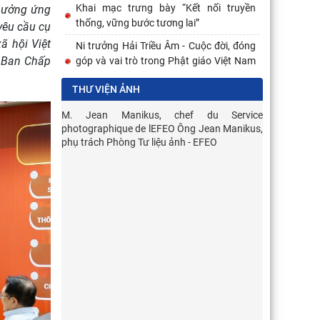
Khai mạc trưng bày “Kết nối truyền
 hưởng ứng
thống, vững bước tương lai”
yêu cầu cụ
ã hội Việt
Ni trưởng Hải Triều Âm - Cuộc đời, đóng
c Ban Chấp
góp và vai trò trong Phật giáo Việt Nam
đương đại
THƯ VIỆN ẢNH
Thường trực Hội đồng Lý luận Trung
ương làm việc với Tiểu ban Văn hóa - Xã
M. Jean Manikus, chef du Service
Học viện Vi
photographique de lEFEO Ông Jean Manikus,
hội - Văn học, nghệ
phòng Tư liệ
phụ trách Phòng Tư liệu ảnh - EFEO
Orient (Han
Đảng ủy Viện Hàn lâm Khoa học xã hội
photographi
Việt Nam tổ chức Hội nghị tập huấn
nghiệp vụ công tác kiểm
Hội thảo khoa học quốc gia “Danh nhân
văn hóa Lê Quý Đôn - Di sản và giá trị
thời đại”
Viện Thông tin Khoa học xã hội tham dự
 de l’École
trực tuyến Hội nghị nghiên cứu, học tập,
 : messieurs
quán triệt và triển
Nội et Jean
 photothèque,
Chủ tịch Viện Hàn lâm Khoa học xã hội
 của Học viện