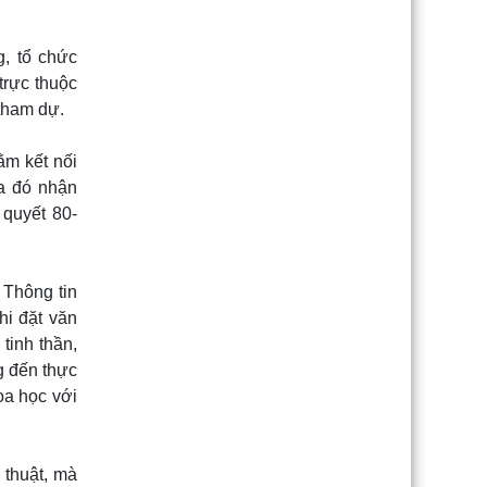
, tổ chức
trực thuộc
tham dự.
ằm kết nối
ua đó nhận
 quyết 80-
Thông tin
i đặt văn
 tinh thần,
g đến thực
hoa học với
 thuật, mà