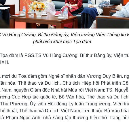
và mặt chính trụ sở EFEO, số 26 đại lộ
Viễn Đông Bác cổ Pháp: các ô
eau, khánh thành năm 1943 (nay là phố
Thọ, Đinh Văn Nội và Jean Man
hường Kiệt), Hà Nội
phòng chuyên môn của kho 
1939
Vũ Hùng Cường, Bí thư Đảng ủy, Viện trưởng Viện Thông tin
phát biểu khai mạc Tọa đàm
i Tọa đàm là PGS.TS Vũ Hùng Cường, Bí thư Đảng ủy, Viện t
HXH.
iả mời dự Tọa đàm gồm Nghệ sĩ nhân dân Vương Duy Biên, n
ăn hóa, Thể thao và Du lịch, Chủ tịch Hiệp hội Phát triển C
t Nam, nguyên Giám đốc Nhà hát Múa rối Việt Nam; TS. Nguy
ưởng Cục Hợp tác quốc tế, Bộ Văn hóa, Thể thao và Du lịch
Thu Phương, Ủy viên Hội đồng Lý luận Trung ương, Viện tr
ệ thuật, Thể thao và Du lịch Việt Nam, trực thuộc Bộ Văn hóa
 bà Phạm Ngọc Anh, nhà sáng lập thương hiệu thời trang bề