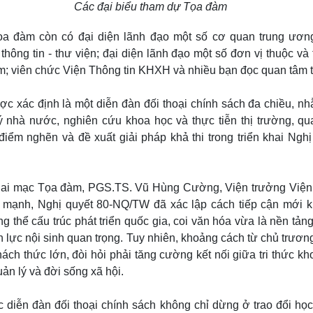
Các đại biểu tham dự Tọa đàm
a đàm còn có đại diện lãnh đạo một số cơ quan trung ương
thông tin - thư viện; đại diện lãnh đạo một số đơn vị thuộc và 
m; viên chức Viện Thông tin KHXH và nhiều bạn đọc quan tâm 
c xác định là một diễn đàn đối thoại chính sách đa chiều, nh
ý nhà nước, nghiên cứu khoa học và thực tiễn thị trường, q
điểm nghẽn và đề xuất giải pháp khả thi trong triển khai Nghị
hai mạc Tọa đàm, PGS.TS. Vũ Hùng Cường, Viện trưởng Viện 
ạnh, Nghị quyết 80-NQ/TW đã xác lập cách tiếp cận mới kh
ng thể cấu trúc phát triển quốc gia, coi văn hóa vừa là nền tảng
 lực nội sinh quan trọng. Tuy nhiên, khoảng cách từ chủ trươn
thách thức lớn, đòi hỏi phải tăng cường kết nối giữa tri thức k
ản lý và đời sống xã hội.
 diễn đàn đối thoại chính sách không chỉ dừng ở trao đổi học