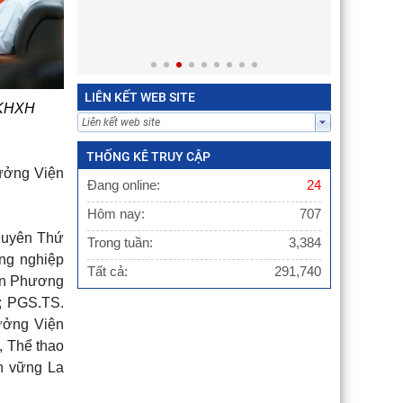
Việt Nam tiếp và làm việc với Phó Giám
ng Nguyễn Kim
đốc Học viện Chính trị
ikus trong các
ảnh, Hà Nội,
LIÊN KẾT WEB SITE
 KHXH
THỐNG KÊ TRUY CẬP
rưởng Viện
Đang online:
24
Hôm nay:
707
guyên Thứ
Trong tuần:
3,384
ông nghiệp
Tất cả:
291,740
ễn Phương
; PGS.TS.
ưởng Viện
, Thể thao
n vững La