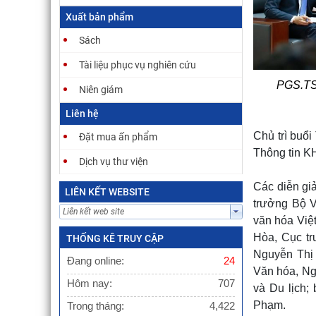
mới 
Carr
Xuất bản phẩm
Lý T
Sách
Tài liệu phục vụ nghiên cứu
PGS.TS 
Niên giám
Liên hệ
Chủ trì buổ
Đặt mua ấn phẩm
Thông tin K
Dịch vụ thư viện
Các diễn g
LIÊN KẾT WEBSITE
trưởng Bộ V
văn hóa Việ
Hòa, Cục tr
THỐNG KÊ TRUY CẬP
Nguyễn Thị 
Đang online:
24
Văn hóa, Ngh
Hôm nay:
707
và Du lịch;
Phạm.
Trong tháng:
4,422