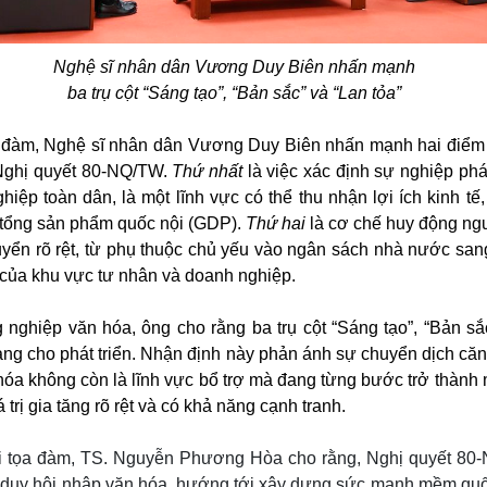
Nghệ sĩ nhân dân Vương Duy Biên nhấn mạnh
ba trụ cột “Sáng tạo”, “Bản sắc” và “Lan tỏa”
a đàm, Nghệ sĩ nhân dân Vương Duy Biên nhấn mạnh hai điểm
 Nghị quyết 80-NQ/TW.
Thứ nhất
là việc xác định sự nghiệp phát
hiệp toàn dân, là một lĩnh vực có thể thu nhận lợi ích kinh tế
 tổng sản phẩm quốc nội (GDP).
Thứ hai
là cơ chế huy động ng
yển rõ rệt, từ phụ thuộc chủ yếu vào ngân sách nhà nước sa
 của khu vực tư nhân và doanh nghiệp.
 nghiệp văn hóa, ông cho rằng ba trụ cột “Sáng tạo”, “Bản sắ
tảng cho phát triển. Nhận định này phản ánh sự chuyển dịch căn
hóa không còn là lĩnh vực bổ trợ mà đang từng bước trở thành
á trị gia tăng rõ rệt và có khả năng cạnh tranh.
ại tọa đàm, TS. Nguyễn Phương Hòa cho rằng, Nghị quyết 80
 duy hội nhập văn hóa, hướng tới xây dựng sức mạnh mềm quố