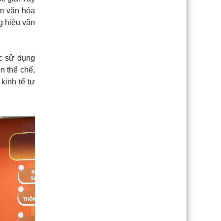
ẩm văn hóa
g hiệu văn
ệc sử dụng
n thể chế,
kinh tế tư