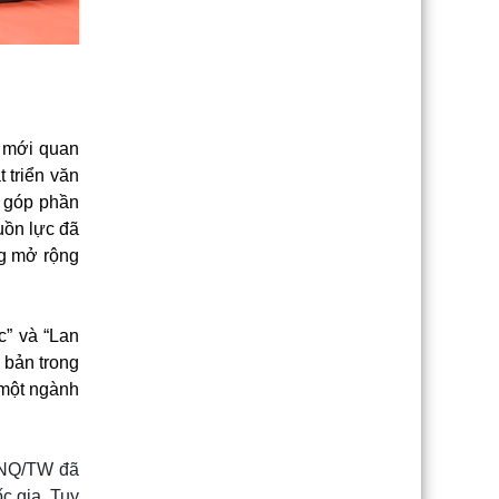
 mới quan
 triển văn
, góp phần
uồn lực đã
ng mở rộng
c” và “Lan
 bản trong
 một ngành
-NQ/TW đã
c gia. Tuy