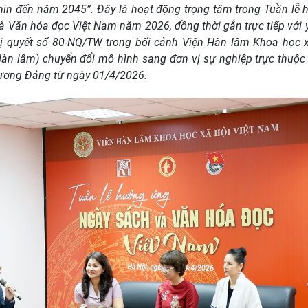
hìn đến năm 2045”. Đây là hoạt động trọng tâm trong Tuần lễ
 Văn hóa đọc Việt Nam năm 2026, đồng thời gắn trực tiếp với 
ị quyết số 80-NQ/TW trong bối cảnh Viện Hàn lâm Khoa học x
àn lâm) chuyển đổi mô hình sang đơn vị sự nghiệp trực thuộ
ương Đảng từ ngày 01/4/2026.
Le service photographique
nouvelle bibliothèque et la façade
française d’Extrême-Orient
cipale du siège de lEFEO, au n° 26
Nguyễn Kim Thọ, Đinh Văn 
levard Carreau, inaugurée en 1943
Manikus dans les locaux de la
uelle rue Ly Thuong Kiet), Hanoi Thư viện
Hanoi, 1939 Phòng Tư liệu ảnh