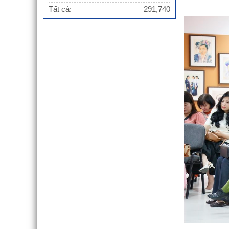
Tất cả:
291,740