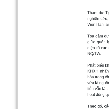
Tham dự Tọ
nghiên cứu, 
Viện Hàn lâ
Tọa đàm đượ
giữa quản l
diện rõ các 
NQ/TW.
Phát biểu k
KHXH nhấn m
hóa trong tổ
vừa là nguồn
tiễn vẫn là 
hoạt động qu
Theo đó, các