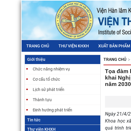
TRANG CHỦ
THƯ VIỆN KHXH
XUẤT BẢN PHẨM
Giới thiệu
TRANG CHỦ
Chức năng nhiệm vụ
Tọa đàm k
khai Nghị
Cơ cấu tổ chức
năm 2030
Lịch sử phát triển
Thành tựu
Định hướng phát triển
Ngày 21/4/20
Tin tức
Khoa học xã
quá trình t
Thư viện KHXH