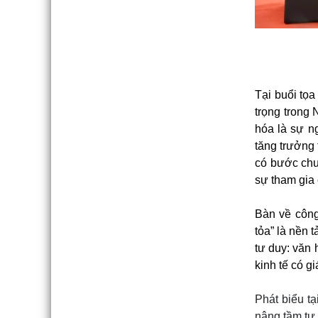
Tại buổi tọ
trọng trong
hóa là sự ng
tăng trưởng
có bước chu
sự tham gia
Bàn về công
tỏa” là nền 
tư duy: văn 
kinh tế có gi
Phát biểu t
nâng tầm tư