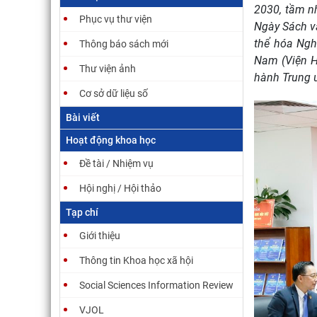
2030, tầm n
Phục vụ thư viện
Ngày Sách và
thể hóa Ngh
Thông báo sách mới
Nam (Viện H
Thư viện ảnh
hành Trung 
Cơ sở dữ liệu số
ác Cổ Pháp (Hà Nội),
Bayon (Angkor, Cambodge), tours à visages
Bài viết
 phòng Kĩ thuật ảnh
du 2e et du 3e étage Tượng 4 mặt ở tầng 2 và
Hoạt động khoa học
rême-Orient (Hanoi),
3 đền Bayon (Angkor, Campuchia)
 et son laboratoire
(EFEO_CAM01617)
Đề tài / Nhiệm vụ
Hội nghị / Hội thảo
Tạp chí
Giới thiệu
Thông tin Khoa học xã hội
La 
prin
Social Sciences Information Review
bou
(act
VJOL