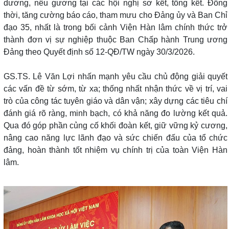
dương, nêu gương tại các hội nghị sơ kết, tổng kết. Đồng
thời, tăng cường báo cáo, tham mưu cho Đảng ủy và Ban Chỉ
đạo 35, nhất là trong bối cảnh Viện Hàn lâm chính thức trở
thành đơn vị sự nghiệp thuộc Ban Chấp hành Trung ương
Đảng theo Quyết định số 12-QĐ/TW ngày 30/3/2026.
GS.TS. Lê Văn Lợi nhấn mạnh yêu cầu chủ động giải quyết
các vấn đề từ sớm, từ xa; thống nhất nhận thức về vị trí, vai
trò của công tác tuyên giáo và dân vận; xây dựng các tiêu chí
đánh giá rõ ràng, minh bạch, có khả năng đo lường kết quả.
Qua đó góp phần củng cố khối đoàn kết, giữ vững kỷ cương,
nâng cao năng lực lãnh đạo và sức chiến đấu của tổ chức
đảng, hoàn thành tốt nhiệm vụ chính trị của toàn Viện Hàn
lâm.