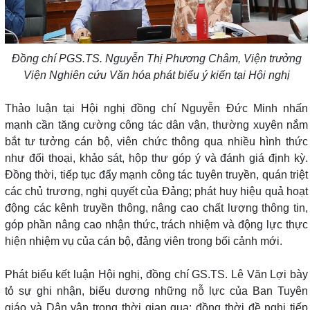
Đồng chí PGS.TS. Nguyễn Thị Phương Châm, Viện trưởng
Viện Nghiên cứu Văn hóa phát biểu ý kiến tại Hội nghị
Thảo luận tại Hội nghị đồng chí Nguyễn Đức Minh nhấn
mạnh cần tăng cường công tác dân vận, thường xuyên nắm
bắt tư tưởng cán bộ, viên chức thông qua nhiều hình thức
như đối thoại, khảo sát, hộp thư góp ý và đánh giá định kỳ.
Đồng thời, tiếp tục đẩy mạnh công tác tuyên truyền, quán triệt
các chủ trương, nghị quyết của Đảng; phát huy hiệu quả hoạt
động các kênh truyền thông, nâng cao chất lượng thông tin,
góp phần nâng cao nhận thức, trách nhiệm và động lực thực
hiện nhiệm vụ của cán bộ, đảng viên trong bối cảnh mới.
Phát biểu kết luận Hội nghị, đồng chí GS.TS. Lê Văn Lợi bày
tỏ sự ghi nhận, biểu dương những nỗ lực của Ban Tuyên
giáo và Dân vận trong thời gian qua; đồng thời đề nghị tiếp