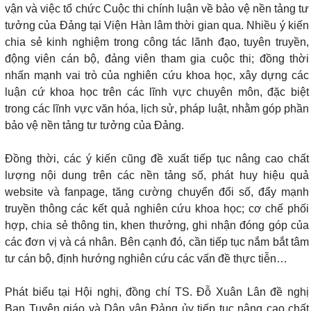
vận và việc tổ chức Cuộc thi chính luận về bảo vệ nền tảng tư
tưởng của Đảng tại Viện Hàn lâm thời gian qua. Nhiều ý kiến
chia sẻ kinh nghiệm trong công tác lãnh đạo, tuyên truyền,
động viên cán bộ, đảng viên tham gia cuộc thi; đồng thời
nhấn mạnh vai trò của nghiên cứu khoa học, xây dựng các
luận cứ khoa học trên các lĩnh vực chuyên môn, đặc biệt
trong các lĩnh vực văn hóa, lịch sử, pháp luật, nhằm góp phần
bảo vệ nền tảng tư tưởng của Đảng.
Đồng thời, các ý kiến cũng đề xuất tiếp tục nâng cao chất
lượng nội dung trên các nền tảng số, phát huy hiệu quả
website và fanpage, tăng cường chuyển đổi số, đẩy mạnh
truyền thông các kết quả nghiên cứu khoa học; cơ chế phối
hợp, chia sẻ thông tin, khen thưởng, ghi nhận đóng góp của
các đơn vị và cá nhân. Bên cạnh đó, cần tiếp tục nắm bắt tâm
tư cán bộ, định hướng nghiên cứu các vấn đề thực tiễn…
Phát biểu tại Hội nghị, đồng chí TS. Đỗ Xuân Lân đề nghị
Ban Tuyên giáo và Dân vận Đảng ủy tiếp tục nâng cao chất