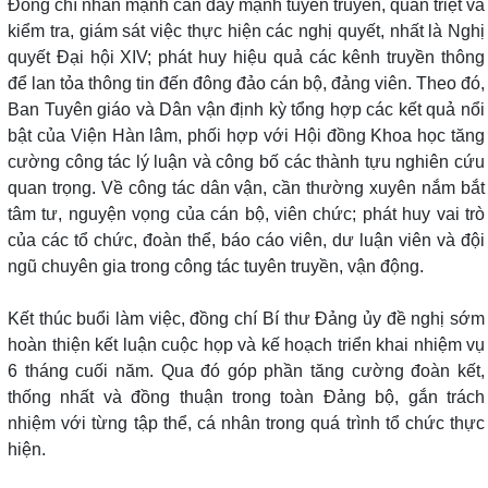
Đồng chí nhấn mạnh cần đẩy mạnh tuyên truyền, quán triệt và
kiểm tra, giám sát việc thực hiện các nghị quyết, nhất là Nghị
quyết Đại hội XIV; phát huy hiệu quả các kênh truyền thông
để lan tỏa thông tin đến đông đảo cán bộ, đảng viên. Theo đó,
Ban Tuyên giáo và Dân vận định kỳ tổng hợp các kết quả nổi
bật của Viện Hàn lâm, phối hợp với Hội đồng Khoa học tăng
cường công tác lý luận và công bố các thành tựu nghiên cứu
quan trọng. Về công tác dân vận, cần thường xuyên nắm bắt
tâm tư, nguyện vọng của cán bộ, viên chức; phát huy vai trò
của các tổ chức, đoàn thể, báo cáo viên, dư luận viên và đội
ngũ chuyên gia trong công tác tuyên truyền, vận động.
Kết thúc buổi làm việc, đồng chí Bí thư Đảng ủy đề nghị sớm
hoàn thiện kết luận cuộc họp và kế hoạch triển khai nhiệm vụ
6 tháng cuối năm. Qua đó góp phần tăng cường đoàn kết,
thống nhất và đồng thuận trong toàn Đảng bộ, gắn trách
nhiệm với từng tập thể, cá nhân trong quá trình tổ chức thực
hiện.