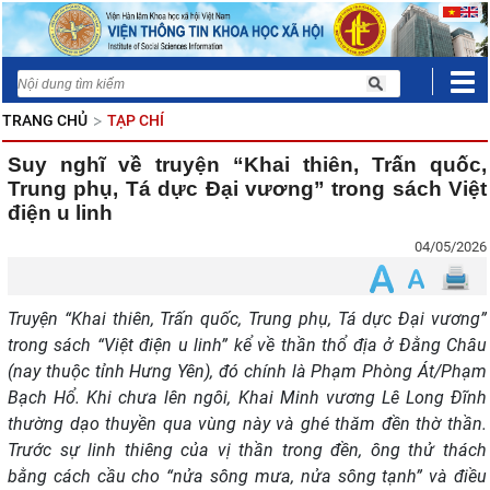
TRANG CHỦ
TẠP CHÍ
Suy nghĩ về truyện “Khai thiên, Trấn quốc,
Trung phụ, Tá dực Đại vương” trong sách Việt
điện u linh
04/05/2026
Truyện “Khai thiên, Trấn quốc, Trung phụ, Tá dực Đại vương”
trong sách “Việt điện u linh” kể về thần thổ địa ở Đằng Châu
(nay thuộc tỉnh Hưng Yên), đó chính là Phạm Phòng Át/Phạm
Bạch Hổ. Khi chưa lên ngôi, Khai Minh vương Lê Long Đĩnh
thường dạo thuyền qua vùng này và ghé thăm đền thờ thần.
Trước sự linh thiêng của vị thần trong đền, ông thử thách
bằng cách cầu cho “nửa sông mưa, nửa sông tạnh” và điều